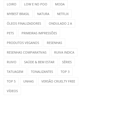
LOIRO
LOW E NO POO
MODA
MYBEST BRASIL
NATURA
NETFLIX
ÓLEOS FINALIZADORES
ONDULADO 2 A
PETS
PRIMEIRAS IMPRESSÕES
PRODUTOS VEGANOS
RESENHAS
RESENHAS COMPARATIVAS
RUIVA INDICA
RUIVO
SAÚDE & BEM ESTAR
SÉRIES
TATUAGEM
TONALIZANTES
TOP 3
TOP 5
UNHAS
VERSÃO CRUELTY FREE
VÍDEOS