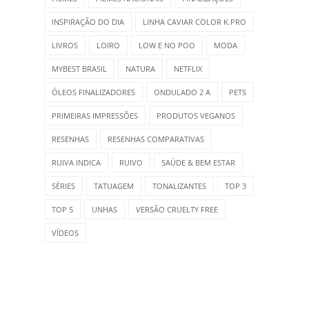
INSPIRAÇÃO DO DIA
LINHA CAVIAR COLOR K.PRO
LIVROS
LOIRO
LOW E NO POO
MODA
MYBEST BRASIL
NATURA
NETFLIX
ÓLEOS FINALIZADORES
ONDULADO 2 A
PETS
PRIMEIRAS IMPRESSÕES
PRODUTOS VEGANOS
RESENHAS
RESENHAS COMPARATIVAS
RUIVA INDICA
RUIVO
SAÚDE & BEM ESTAR
SÉRIES
TATUAGEM
TONALIZANTES
TOP 3
TOP 5
UNHAS
VERSÃO CRUELTY FREE
VÍDEOS