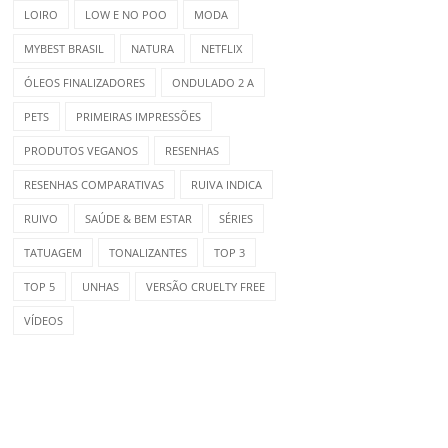
LOIRO
LOW E NO POO
MODA
MYBEST BRASIL
NATURA
NETFLIX
ÓLEOS FINALIZADORES
ONDULADO 2 A
PETS
PRIMEIRAS IMPRESSÕES
PRODUTOS VEGANOS
RESENHAS
RESENHAS COMPARATIVAS
RUIVA INDICA
RUIVO
SAÚDE & BEM ESTAR
SÉRIES
TATUAGEM
TONALIZANTES
TOP 3
TOP 5
UNHAS
VERSÃO CRUELTY FREE
VÍDEOS